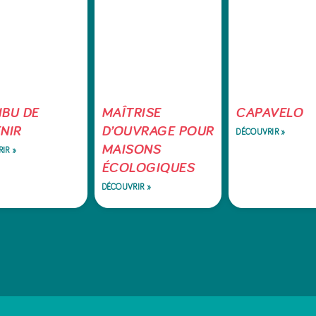
IBU DE
MAÎTRISE
CAPAVELO
ENIR
D’OUVRAGE POUR
DÉCOUVRIR »
MAISONS
IR »
ÉCOLOGIQUES
DÉCOUVRIR »