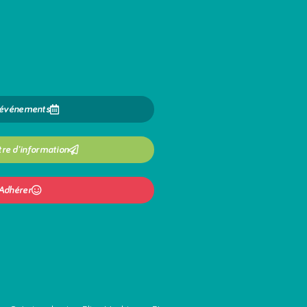
 événements
tre d'information
Adhérer