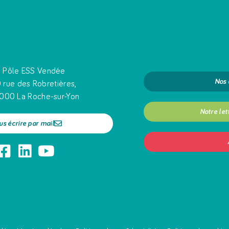
Pôle ESS Vendée
Nos
 rue des Robretières,
000 La Roche-sur-Yon
Notre let
us écrire par mail