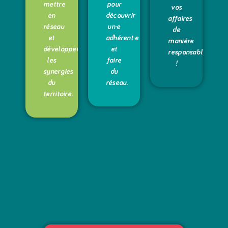
mettre
pour
vos
en
découvrir
affaires
réseau
un·e
de
et
adhérent·e
manière
développer
et
responsable
les
faire
!
synergies
du
du
réseau.
territoire.