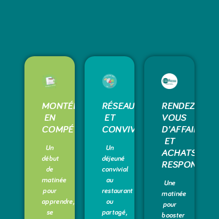
MONTÉE
RÉSEAUTAGE
RENDEZ-
EN
ET
VOUS
COMPÉTENCES
CONVIVIALITÉ
D’AFFAIRES
ET
Un
Un
ACHATS
début
déjeuné
RESPONSABL
de
convivial
matinée
au
Une
pour
restaurant
matinée
apprendre,
ou
pour
se
partagé,
booster