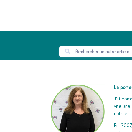
La porte
J’ai com
vite une
colis et
En 2007,