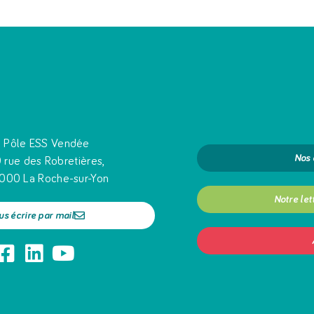
Pôle ESS Vendée
Nos
 rue des Robretières,
000 La Roche-sur-Yon
Notre let
us écrire par mail