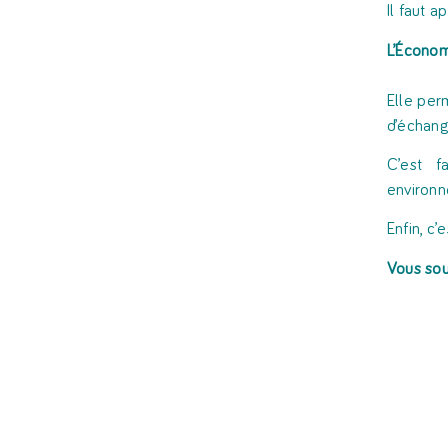
Il faut a
L’Économ
Elle per
d’échange
C’est f
environn
Enfin, c
Vous sou