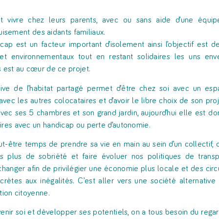
it vivre chez leurs parents, avec ou sans aide d’une équip
uisement des aidants familiaux.
cap est un facteur important d’isolement ainsi l’objectif est 
et environnementaux tout en restant solidaires les uns enver
s est au cœur de ce projet.
ative de l’habitat partagé permet d’être chez soi avec un espa
avec les autres colocataires et d’avoir le libre choix de son pr
vec ses 5 chambres et son grand jardin, aujourd’hui elle est d
ires avec un handicap ou perte d’autonomie.
eut-être temps de prendre sa vie en main au sein d’un collecti
rs plus de sobriété et faire évoluer nos politiques de tra
changer afin de privilégier une économie plus locale et des cir
crètes aux inégalités. C’est aller vers une société alternative
tion citoyenne.
enir soi et développer ses potentiels, on a tous besoin du regard