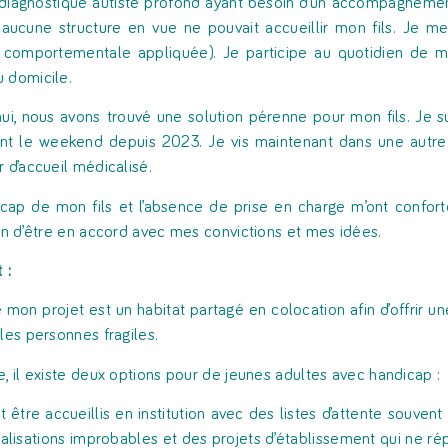
 diagnostiqué autiste profond ayant besoin d’un accompagneme
aucune structure en vue ne pouvait accueillir mon fils. Je
 comportementale appliquée). Je participe au quotidien de 
 domicile.
hui, nous avons trouvé une solution pérenne pour mon fils. Je su
t le weekend depuis 2023. Je vis maintenant dans une autre h
r d’accueil médicalisé.
cap de mon fils et l’absence de prise en charge m’ont conforté
fin d’être en accord avec mes convictions et mes idées.
 :
e mon projet est un habitat partagé en colocation afin d’offrir
 les personnes fragiles.
e, il existe deux options pour de jeunes adultes avec handicap :
t être accueillis en institution avec des listes d’attente souven
alisations improbables et des projets d’établissement qui ne ré