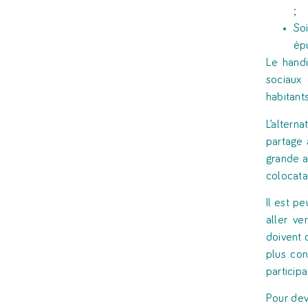
;
So
ép
Le handi
sociaux 
habitant
L’altern
partage 
grande a
colocata
Il est p
aller ve
doivent 
plus con
participa
Pour dev