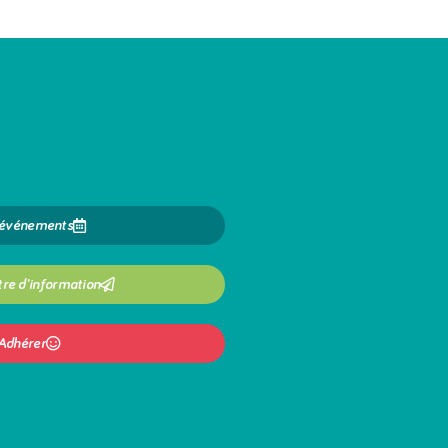
 événements
tre d'information
Adhérer