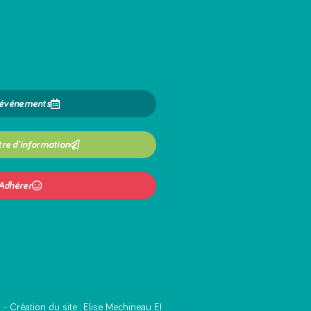
 événements
tre d'information
Adhérer
s
- Création du site :
Elise Mechineau EI