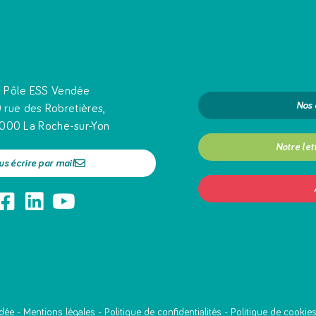
Pôle ESS Vendée
Nos
 rue des Robretières,
000 La Roche-sur-Yon
Notre let
us écrire par mail
dée -
Mentions légales
-
Politique de confidentialités
-
Politique de cookie