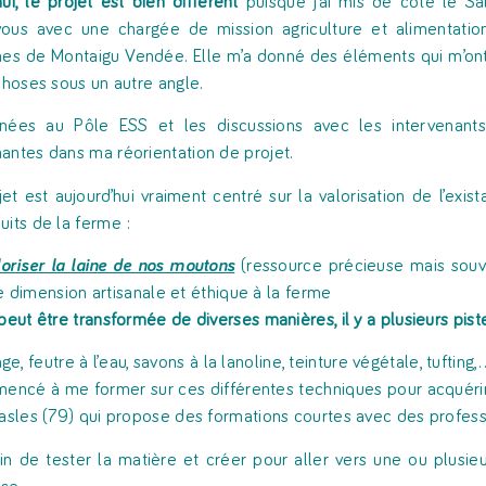
hui, le projet est bien différent
puisque j’ai mis de côté le Sa
vous avec une chargée de mission agriculture et alimentati
 de Montaigu Vendée. Elle m’a donné des éléments qui m’ont 
 choses sous un autre angle.
rnées au Pôle ESS et les discussions avec les intervenants
antes dans ma réorientation de projet.
et est aujourd’hui vraiment centré sur la valorisation de l’exis
uits de la ferme :
loriser la laine de nos moutons
(ressource précieuse mais souve
 dimension artisanale et éthique à la ferme
peut être transformée de diverses manières, il y a plusieurs piste
age, feutre à l’eau, savons à la lanoline, teinture végétale, tufting,
mencé à me former sur ces différentes techniques pour acquérir u
Vasles (79) qui propose des formations courtes avec des profess
oin de tester la matière et créer pour aller vers une ou plusie