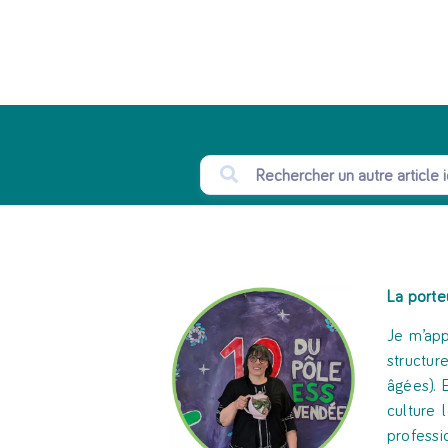
La porte
Je m’app
structur
âgées). 
culture 
professi