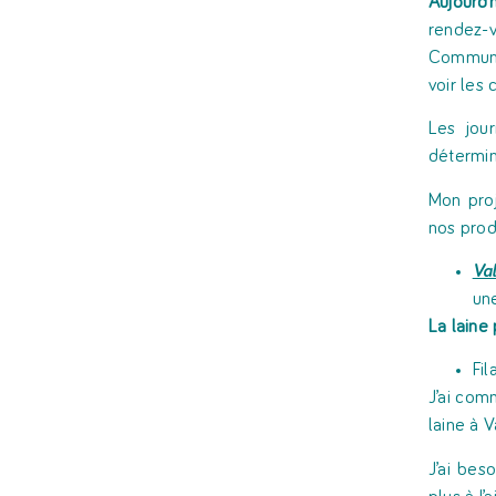
Aujourd’
rendez-
Communes
voir les
Les jou
détermin
Mon proj
nos prod
Va
une
La laine 
Fil
J’ai com
laine à 
J’ai bes