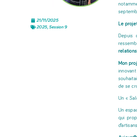
notamme
septembr
21/11/2025
Le projet
2025
,
Session 9
Depuis 
ressembl
relations
Mon proje
innovant 
souhaita
de se cro
Un « Sal
Un espac
qui prop
d’artisa