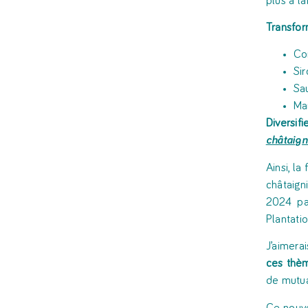
plus à l’a
Transform
Co
Sir
Sa
Ma
Diversifi
châtaign
Ainsi, l
châtaig
2024 pa
Plantati
J’aimera
ces thè
de mutua