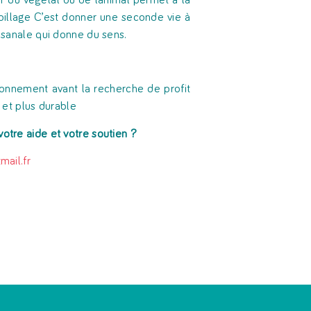
 du végétal ou de l’animal permet à la
aspillage C’est donner une seconde vie à
tisanale qui donne du sens.
nvironnement avant la recherche de profit
e et plus durable
votre aide et votre soutien ?
ail.fr