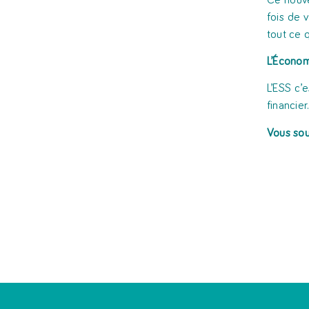
Ce nouve
fois de 
tout ce 
L’Économ
L’ESS c’e
financier
Vous sou