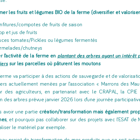
ise.
er les fruits et légumes BIO de la ferme (diversifier et valoriser
nfitures/compotes de fruits de saison
op et jus de fruits
uces tomates/Pickles ou légumes fermentés
rmelades/chutneys
er l’activité de la ferme en
plantant des arbres ayant un intérêt p
iers
sur les parcelles où pâturent les moutons
a ferme va participer à des actions de sauvegarde et de valorisat
niers actuellement menées par l’association « Marrons des M
r des agriculteurs, en partenariat avec le CRAPAL, la CPIE
on des arbres prévue janvier 2026 lors d’une journée participative
is avoir une partie
création/transformation mais également prop
mes
, et pourquoi pas collaborer sur des projets avec l’ESAT de 
liser le matériel par exemple.