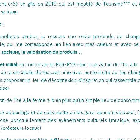
nt créé un gîte en 2019 qui est meublé de Tourisme*** et q
e à juin.
 :
quelques années, je ressens une envie profonde de change
e, qui me corresponde, en lien avec mes valeurs et avec ce
 sociales, la valorisation du produits…
t initial
en contactant le Pôle ESS était « un Salon de Thé à la f
où la simplicité de l’accueil rime avec authenticité du lieu charg
is proposer un lieu de déconnexion, d’inspiration qui rassemble d
iser.
on de Thé à la ferme » bien plus qu’un simple lieu de consomma
e de partage et de convivialité où les gens viennent se poser, f
ose ponctuellement des évènements culturels (musique, expos
ns/créateurs locaux)