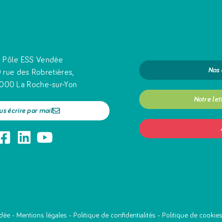
Pôle ESS Vendée
Nos
 rue des Robretières,
000 La Roche-sur-Yon
Notre let
us écrire par mail
dée -
Mentions légales
-
Politique de confidentialités
-
Politique de cookie