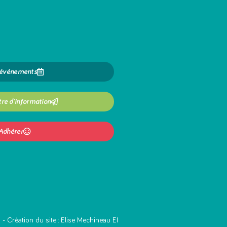
 événements
tre d'information
Adhérer
s
- Création du site :
Elise Mechineau EI