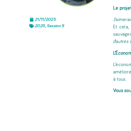
Le projet
21/11/2025
J’aimera
2025
,
Session 9
Et cela,
sauvages
d’autres
L’Économ
L’économ
améliore
à tous.
Vous sou