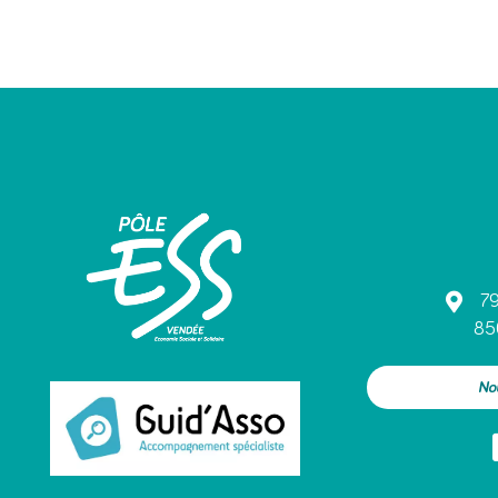
79
85
No