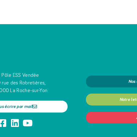
Pôle ESS Vendée
Nos
 rue des Robretières,
000 La Roche-sur-Yon
Notre let
us écrire par mail