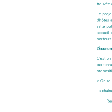
trouvée 
Le proje
d’hôtes 
salle po
accueil
porteurs
L’Économ
C’est un
personne
proposit
« On se 
La chaîn
Ren