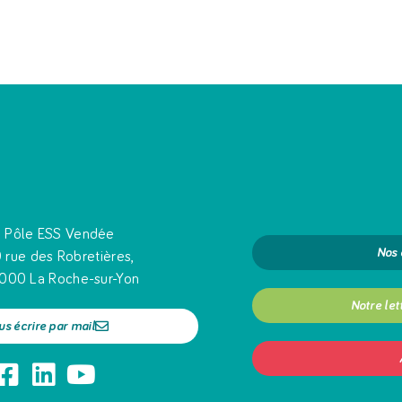
Pôle ESS Vendée
Nos
 rue des Robretières,
000 La Roche-sur-Yon
Notre let
us écrire par mail