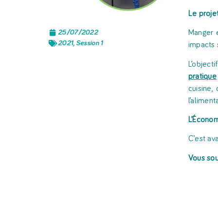
Le proje
25/07/2022
Manger e
2021
,
Session 1
impacts s
L’object
pratique
cuisine,
l’aliment
L’Économ
C’est av
Vous sou