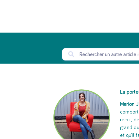
La porte
Marion Ja
comporte
recul, d
grand pu
et qu’il 