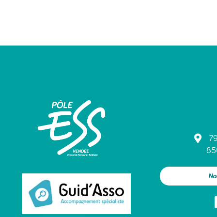
79
85
No