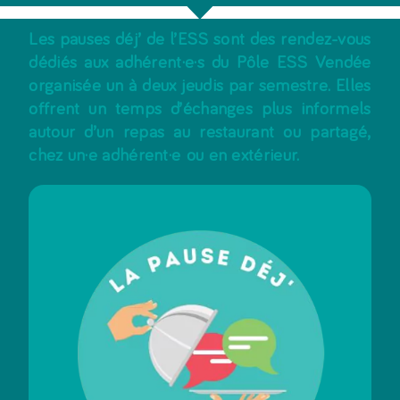
Les pauses déj’ de l’ESS sont des rendez-vous
dédiés aux adhérent·e·s du Pôle ESS Vendée
organisée un à deux jeudis par semestre. Elles
offrent un temps d’échanges plus informels
autour d’un repas au restaurant ou partagé,
chez un·e adhérent·e ou en extérieur.