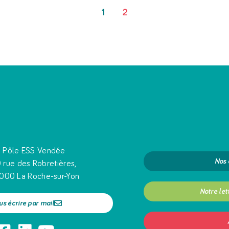
1
2
Pôle ESS Vendée
Nos
 rue des Robretières,
000 La Roche-sur-Yon
Notre let
us écrire par mail