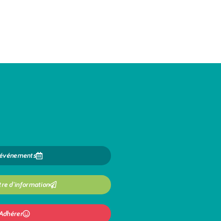
 événements
tre d'information
Adhérer