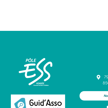
79
85
No