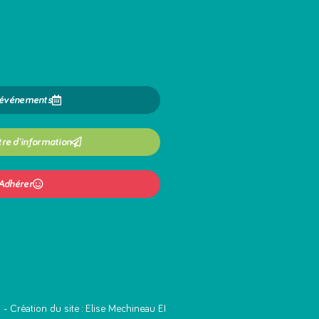
 événements
tre d'information
Adhérer
s
- Création du site :
Elise Mechineau EI