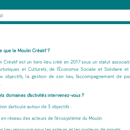
e
que
le
Moulin
Créatif
?
n Créatif est un tiers-lieu créé en 2017 sous un statut associati
 Artistiques et Culturels, de l’Économie Sociale et Solidaire 
ux objectifs, la gestion de son lieu, l’accompagnement de por
.
els
domaines
d’activités
intervenez-vous
?
tion s’articule autour de 3 objectifs :
 en réseau des acteurs de l’écosystème du Moulin
 un lieu ressource pour les acteurs et les porteurs de projets