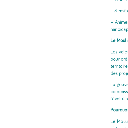
– Sensibi
– Animer
handicap
Le
Mouli
Les valeu
pour cré
territoi
des proje
La gouve
commiss
l’évoluti
Pourquo
Le Mouli