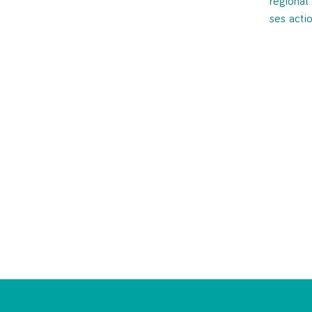
régional
ses acti