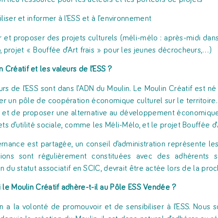
liser et informer à l’ESS et à l’environnement
 et proposer des projets culturels (méli-mélo : après-midi dan
, projet « Bouffée d’Art frais » pour les jeunes décrocheurs,…)
n
Créatif
et
les
valeurs
de
l’ESS
?
rs de l’ESS sont dans l’ADN du Moulin. Le Moulin Créatif est né d’
er un pôle de coopération économique culturel sur le territoire. 
re et de proposer une alternative au développement économiqu
ts d’utilité sociale, comme les Méli-Mélo, et le projet Bouffée d
rnance est partagée, un conseil d’administration représente les
ions sont régulièrement constituées avec des adhérents s
on du statut associatif en SCIC, devrait être actée lors de la pro
i
le
Moulin
Créatif
adhère-t-il
au
Pôle
ESS
Vendée
?
n a la volonté de promouvoir et de sensibiliser à l’ESS. Nou