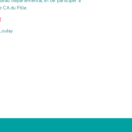
réseau départemental, et de participer à
e CA du Pôle.
f
 Loulay