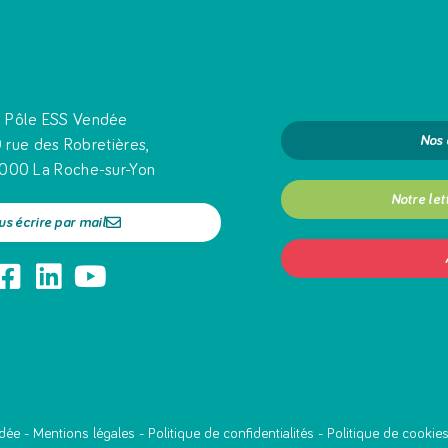
Pôle ESS Vendée
Nos
 rue des Robretières,
000 La Roche-sur-Yon
Notre let
us écrire par mail
dée -
Mentions légales
-
Politique de confidentialités
-
Politique de cookie