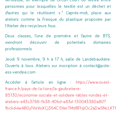
vertueuse, un exemple de circuit court du textile entre
personnes pour lesquelles le textile est un déchet et
d’autres qui le réutilisent ».
L’après-midi, place aux
ateliers comme la Fresque du plastique proposée par
l’Atelier des recycleurs fous.
Deux classes, l’une de première et l’autre de BTS,
viendront découvrir de potentiels domaines
professionnels.
Jeudi 9 novembre, 9 h à 17 h, salle de Landebaudière.
Ouverts à tous. Ateliers sur inscription à contact@pole-
ess-vendee.com
Accéder à l’article en ligne :
https://www.ouest-
france.fr/pays-de-la-loire/la-gaubretiere-
85130/economie-sociale-et-solidaire-tables-rondes-et-
ateliers-e43c3766-fb38-40bd-a83d-130043380a80?
fbclid=IwAR0y1VeVoXCj364C5VerTMdBFfqlOc2aDw5NcLKT