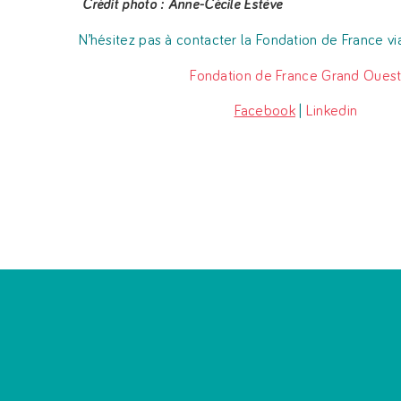
Crédit photo : Anne-Cécile Estève
N’hésitez pas à contacter la Fondation de France via
Fondation de France Grand Oues
Facebook
|
Linkedin