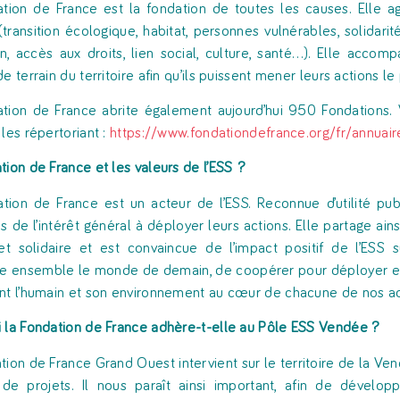
tion de France est la fondation de toutes les causes. Elle ag
(transition écologique, habitat, personnes vulnérables, solidari
n, accès aux droits, lien social, culture, santé…). Elle accom
e terrain du territoire afin qu’ils puissent mener leurs actions l
tion de France abrite également aujourd’hui 950 Fondations. 
 les répertoriant :
https://www.fondationdefrance.org/fr/annuair
tion de France
et les valeurs de l’ESS ?
tion de France est un acteur de l’ESS. Reconnue d’utilité pu
es de l’intérêt général à déployer leurs actions. Elle partage ai
et solidaire et est convaincue de l’impact positif de l’ESS s
re ensemble le monde de demain, de coopérer pour déployer et
nt l’humain et son environnement au cœur de chacune de nos ac
 la
Fondation de France
adhère-t-elle au Pôle ESS Vendée ?
tion de France Grand Ouest intervient sur le territoire de la Ve
e projets. Il nous paraît ainsi important, afin de développe