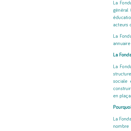
La Fonda
général 
éducatio
acteurs d
La Fonda
annuaire
La
Fonda
La Fonda
structur
sociale 
construi
en plaça
Pourquoi
La Fonda
nombre d