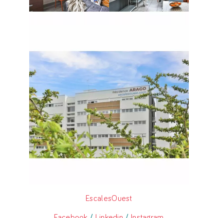
EscalesOuest
Facebook
/
Linkedin
/
Instagram